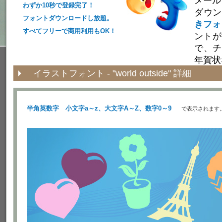
メール
わずか10秒で登録完了！
ダウ
フォントダウンロードし放題。
きフォ
すべてフリーで商用利用もOK！
ントが
で、チ
年賀状
ありま
イラストフォント - "world outside" 詳細
半角英数字 小文字a～z、大文字A～Z、数字0～9
で表示されます