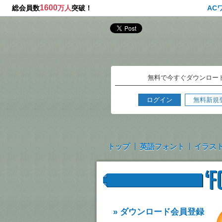
1600
総会員数
万人
突破！
AC
無料で今すぐダウンロー
ログイン
無料新規
トップ
英語フォント
イラス
» ダウンロード会員登録