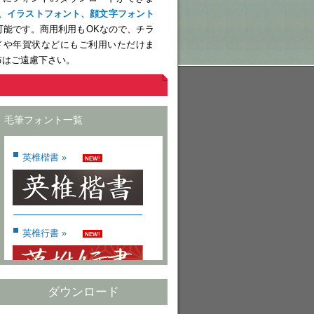
、イラストフォント、顔文字フォント
可能です。商用利用もOKなので、チラ
ドや年賀状などにもご利用いただけま
布はご遠慮下さい。
毛筆フォント一覧
英椎楷書 »
NEW!
英椎行書 »
NEW!
ダウンロード
青柳疎石フォント »