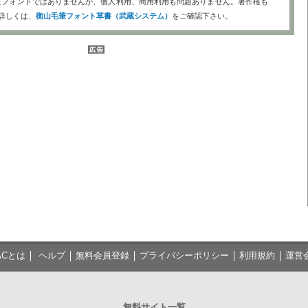
たフォントではありませんが、個人利用、商用利用も問題ありません。著作権も
詳しくは、
衡山毛筆フォント草書（武蔵システム）
をご確認下さい。
ACとは
ヘルプ
無料会員登録
プライバシーポリシー
利用規約
運営
無料サイト一覧